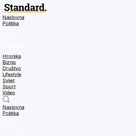
Naslovna
Politika
m:tel
tehnologija
Hronika
Biznis
Društvo
Lifestyle
Svijet
Sport
Video
Naslovna
Politika
m:tel
tehnologija