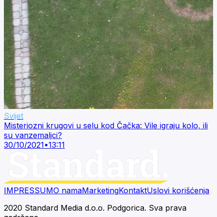
Svijet
Misteriozni krugovi u selu kod Čačka: Vile igraju kolo, ili
su vanzemaljci?
30/10/2021
•
13:11
IMPRESSUM
O nama
Marketing
Kontakt
Uslovi korišćenja
2020 Standard Media d.o.o. Podgorica. Sva prava