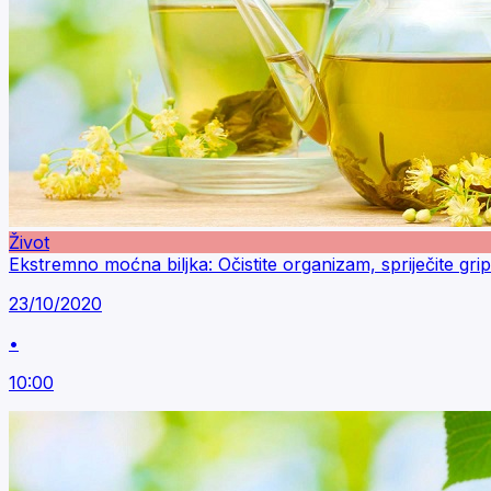
Život
Ekstremno moćna biljka: Očistite organizam, spriječite gri
23/10/2020
•
10:00