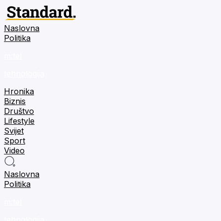
Naslovna
Politika
m:tel
tehnologija
Hronika
Biznis
Društvo
Lifestyle
Svijet
Sport
Video
Naslovna
Politika
m:tel
tehnologija