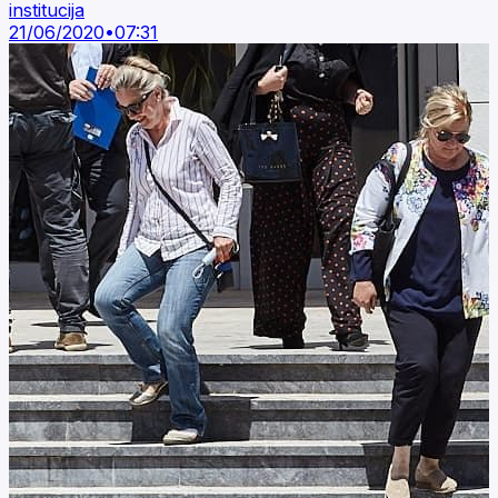
institucija
21/06/2020
•
07:31