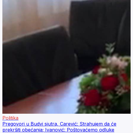
Politika
Pregovori u Budvi sjutra, Carević: Strahujem da će
prekršiti obećanja; Ivanović: Poštovaćemo odluke