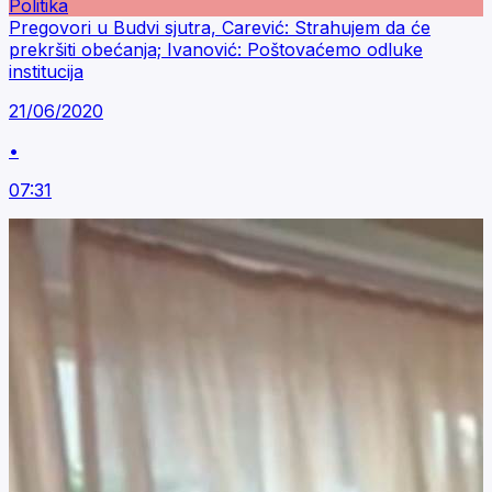
Politika
Pregovori u Budvi sjutra, Carević: Strahujem da će
prekršiti obećanja; Ivanović: Poštovaćemo odluke
institucija
21/06/2020
•
07:31