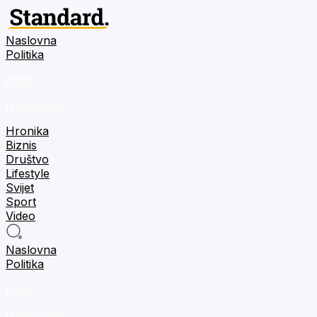
Naslovna
Politika
m:tel
tehnologija
Hronika
Biznis
Društvo
Lifestyle
Svijet
Sport
Video
Naslovna
Politika
m:tel
tehnologija