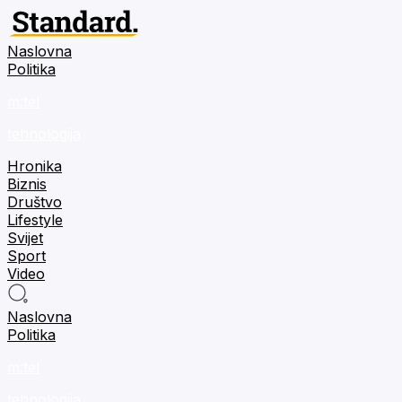
Naslovna
Politika
m:tel
tehnologija
Hronika
Biznis
Društvo
Lifestyle
Svijet
Sport
Video
Naslovna
Politika
m:tel
tehnologija