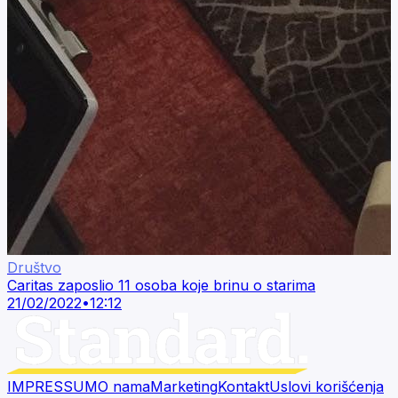
Društvo
Caritas zaposlio 11 osoba koje brinu o starima
21/02/2022
•
12:12
IMPRESSUM
O nama
Marketing
Kontakt
Uslovi korišćenja