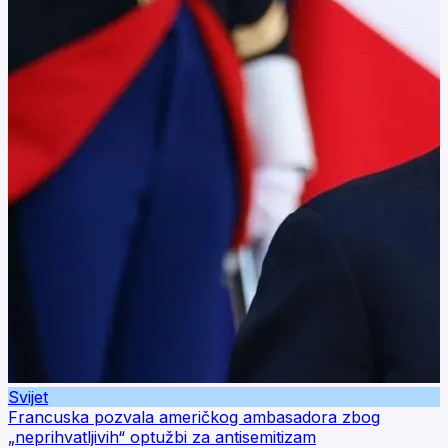
Svijet
Francuska pozvala američkog ambasadora zbog
„neprihvatljivih“ optužbi za antisemitizam