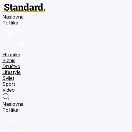
Naslovna
Politika
m:tel
tehnologija
Hronika
Biznis
Društvo
Lifestyle
Svijet
Sport
Video
Naslovna
Politika
m:tel
tehnologija