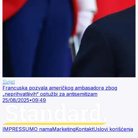
Svijet
Francuska pozvala američkog ambasadora zbog
„neprihvatljivih“ optužbi za antisemitizam
25/08/2025
•
09:49
IMPRESSUM
O nama
Marketing
Kontakt
Uslovi korišćenja