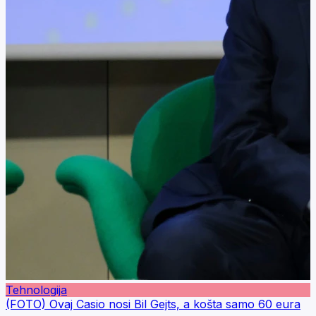
Tehnologija
(FOTO) Ovaj Casio nosi Bil Gejts, a košta samo 60 eura