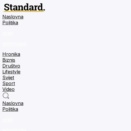
Naslovna
Politika
m:tel
tehnologija
Hronika
Biznis
Društvo
Lifestyle
Svijet
Sport
Video
Naslovna
Politika
m:tel
tehnologija