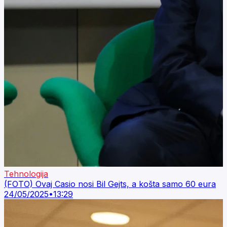
Tehnologija
(FOTO) Ovaj Casio nosi Bil Gejts, a košta samo 60 eura
24/05/2025
•
13:29