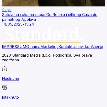
Svijet
Satovi na rukama papa: Od Rolexa i jeftinog Casia do
pametnog Apple-a
14/05/2025
•
15:24
IMPRESSUM
O nama
Marketing
Kontakt
Uslovi korišćenja
2020 Standard Media d.o.o. Podgorica. Sva prava
zadržana
Naslovna
Istaknuto