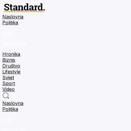
Naslovna
Politika
m:tel
tehnologija
Hronika
Biznis
Društvo
Lifestyle
Svijet
Sport
Video
Naslovna
Politika
m:tel
tehnologija