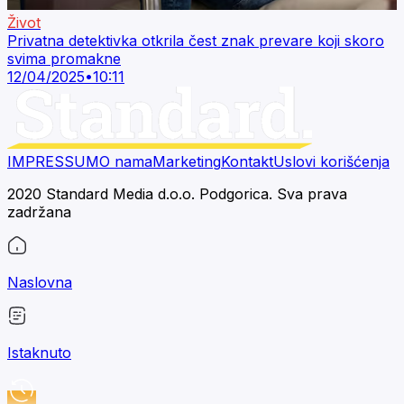
Život
Privatna detektivka otkrila čest znak prevare koji skoro
svima promakne
12/04/2025
•
10:11
IMPRESSUM
O nama
Marketing
Kontakt
Uslovi korišćenja
2020 Standard Media d.o.o. Podgorica. Sva prava
zadržana
Naslovna
Istaknuto