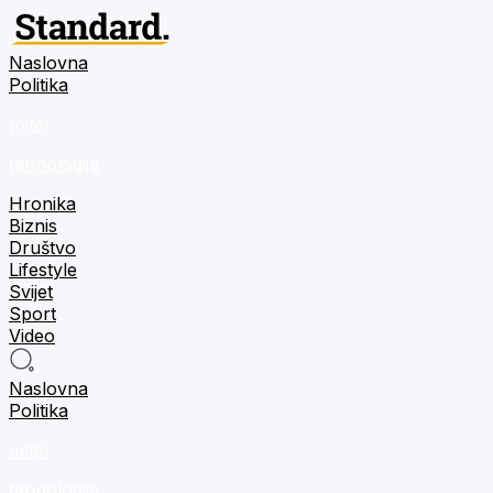
Naslovna
Politika
m:tel
tehnologija
Hronika
Biznis
Društvo
Lifestyle
Svijet
Sport
Video
Naslovna
Politika
m:tel
tehnologija