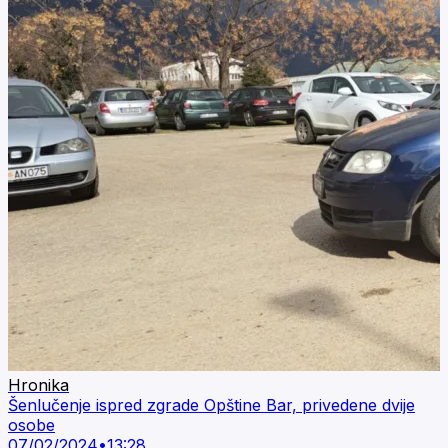
Hronika
Šenlučenje ispred zgrade Opštine Bar, privedene dvije
osobe
07/02/2024
•
13:28