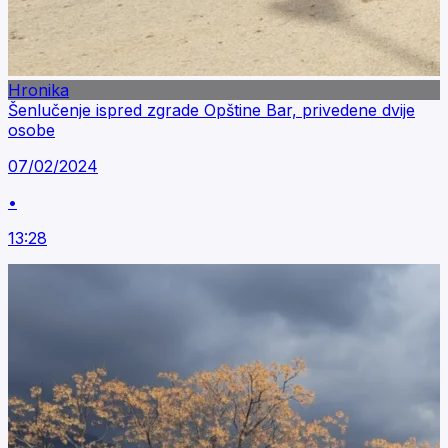
Hronika
Šenlučenje ispred zgrade Opštine Bar, privedene dvije
osobe
07/02/2024
•
13:28