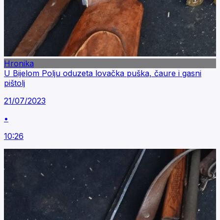
Hronika
U Bijelom Polju oduzeta lovačka puška, čaure i gasni
pištolj
21/07/2023
•
10:26