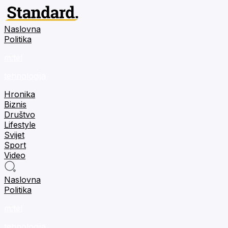
Naslovna
Politika
m:tel
tehnologija
Hronika
Biznis
Društvo
Lifestyle
Svijet
Sport
Video
Naslovna
Politika
m:tel
tehnologija