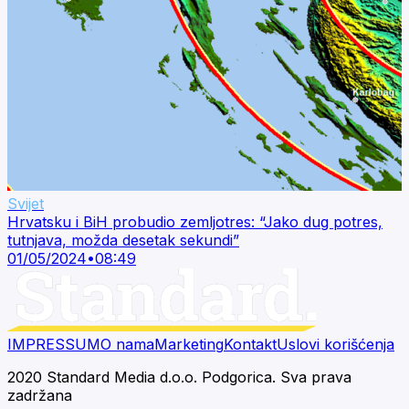
Svijet
Hrvatsku i BiH probudio zemljotres: “Jako dug potres,
tutnjava, možda desetak sekundi”
01/05/2024
•
08:49
IMPRESSUM
O nama
Marketing
Kontakt
Uslovi korišćenja
2020 Standard Media d.o.o. Podgorica. Sva prava
zadržana