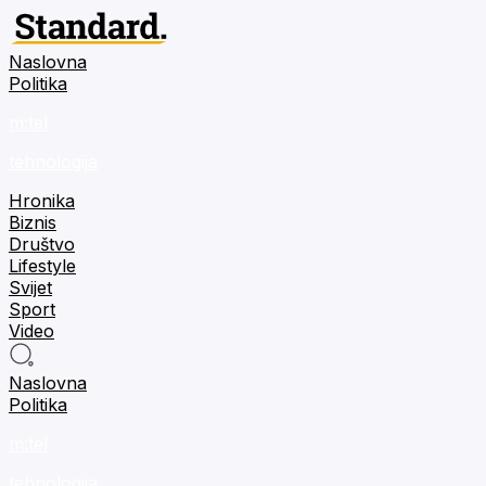
Naslovna
Politika
m:tel
tehnologija
Hronika
Biznis
Društvo
Lifestyle
Svijet
Sport
Video
Naslovna
Politika
m:tel
tehnologija