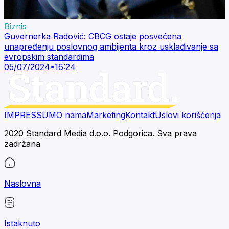
Biznis
Guvernerka Radović: CBCG ostaje posvećena
unapređenju poslovnog ambijenta kroz usklađivanje sa
evropskim standardima
05/07/2024
•
16:24
IMPRESSUM
O nama
Marketing
Kontakt
Uslovi korišćenja
2020 Standard Media d.o.o. Podgorica. Sva prava
zadržana
Naslovna
Istaknuto