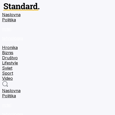
Naslovna
Politika
m:tel
tehnologija
Hronika
Biznis
Društvo
Lifestyle
Svijet
Sport
Video
Naslovna
Politika
m:tel
tehnologija