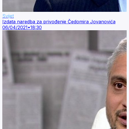
Svijet
Izdata naredba za privođenje Čedomira Jovanovića
06/04/2021
•
18:30