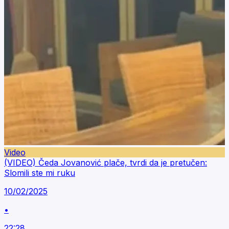
Video
(VIDEO) Čeda Jovanović plače, tvrdi da je pretučen:
Slomili ste mi ruku
10/02/2025
•
22:28