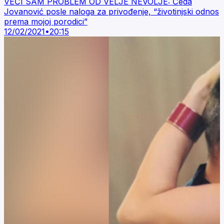
VEĆI SAM PROBLEM OD VELJE NEVOLJE: Čeda
Jovanović posle naloga za privođenje, “životinjski odnos
prema mojoj porodici”
12/02/2021
•
20:15