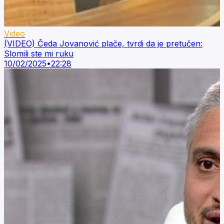
Video
(VIDEO) Čeda Jovanović plače, tvrdi da je pretučen:
Slomili ste mi ruku
10/02/2025
•
22:28