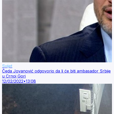
Svijet
Čeda Jovanović odgovorio da li će biti ambasador Srbije
u Crnoj Gori
12/02/2022
•
13:08