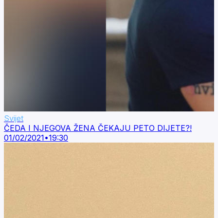
Svijet
ČEDA I NJEGOVA ŽENA ČEKAJU PETO DIJETE?!
01/02/2021
•
19:30