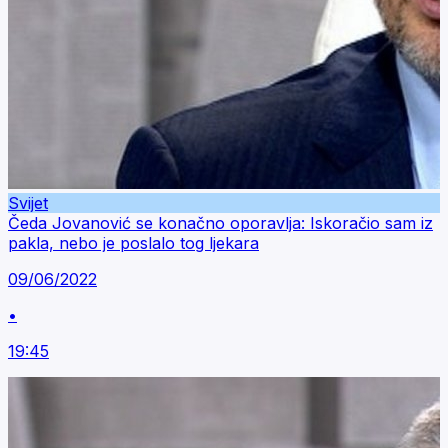
Svijet
Čeda Jovanović se konačno oporavlja: Iskoračio sam iz
pakla, nebo je poslalo tog ljekara
09/06/2022
•
19:45