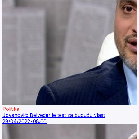
Politika
Jovanović: Belveder je test za buduću vlast
28/04/2022
•
08:00