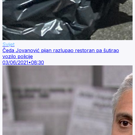
Svijet
Čeda Jovanović pijan razlupao restoran pa šutirao
vozilo policije
03/06/2021
•
08:30