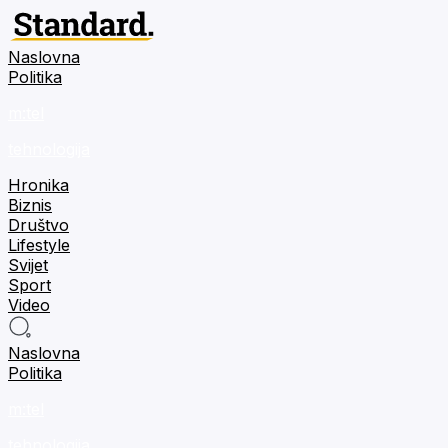
Naslovna
Politika
m:tel
tehnologija
Hronika
Biznis
Društvo
Lifestyle
Svijet
Sport
Video
Naslovna
Politika
m:tel
tehnologija