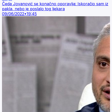
Čeda Jovanović se konačno oporavlja: Iskoračio sam iz
pakla, nebo je poslalo tog ljekara
09/06/2022
•
19:45