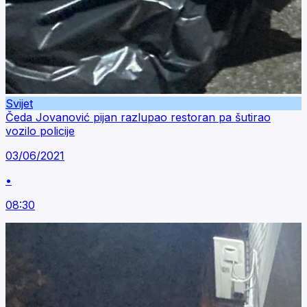
Svijet
Čeda Jovanović pijan razlupao restoran pa šutirao
vozilo policije
03/06/2021
•
08:30