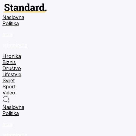
Naslovna
Politika
m:tel
tehnologija
Hronika
Biznis
Društvo
Lifestyle
Svijet
Sport
Video
Naslovna
Politika
m:tel
tehnologija