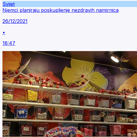
Svijet
Njemci planiraju poskupljenje nezdravih namirnica
26/12/2021
•
18:47