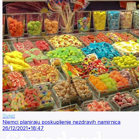
Svijet
Njemci planiraju poskupljenje nezdravih namirnica
26/12/2021
•
18:47