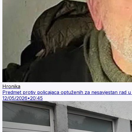
Hronika
Predmet protiv policajaca optuženih za nesavjestan rad u s
12/05/2026
•
20:45