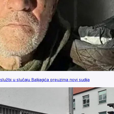
lužbi u slučaju Balijagića preuzima novi sudija