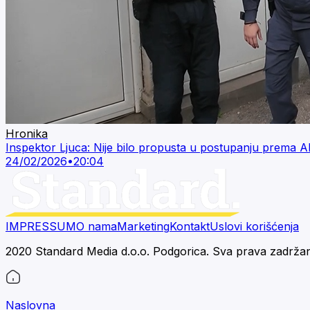
Hronika
Inspektor Ljuca: Nije bilo propusta u postupanju prema Alij
24/02/2026
•
20:04
IMPRESSUM
O nama
Marketing
Kontakt
Uslovi korišćenja
2020 Standard Media d.o.o. Podgorica. Sva prava zadrža
Naslovna