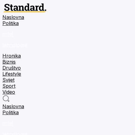
Naslovna
Politika
m:tel
tehnologija
Hronika
Biznis
Društvo
Lifestyle
Svijet
Sport
Video
Naslovna
Politika
m:tel
tehnologija