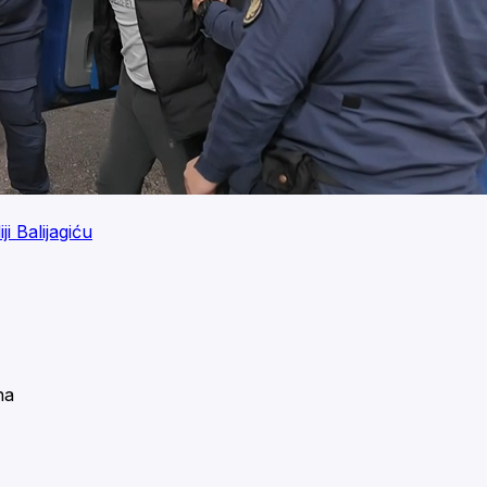
i Balijagiću
na