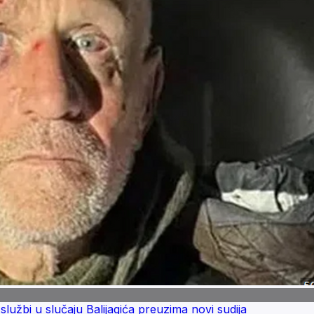
lužbi u slučaju Balijagića preuzima novi sudija