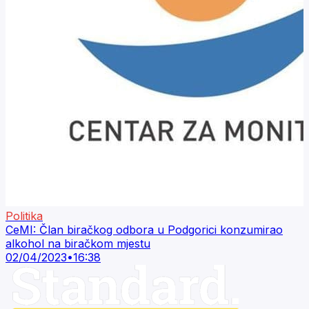
Politika
CeMI: Član biračkog odbora u Podgorici konzumirao
alkohol na biračkom mjestu
02/04/2023
•
16:38