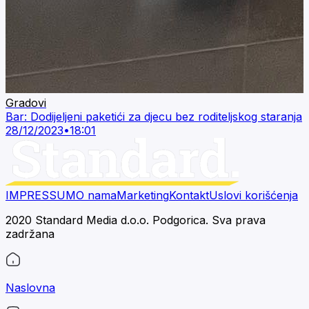
Gradovi
Bar: Dodijeljeni paketići za djecu bez roditeljskog staranja
28/12/2023
•
18:01
IMPRESSUM
O nama
Marketing
Kontakt
Uslovi korišćenja
2020 Standard Media d.o.o. Podgorica. Sva prava
zadržana
Naslovna