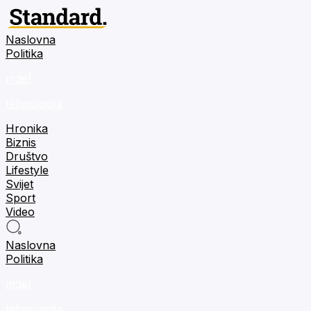
Naslovna
Politika
m:tel
tehnologija
Hronika
Biznis
Društvo
Lifestyle
Svijet
Sport
Video
Naslovna
Politika
m:tel
tehnologija