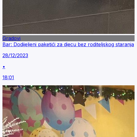
Gradovi
Bar: Dodijeljeni paketići za djecu bez roditeljskog staranja
28/12/2023
•
18:01