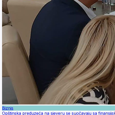
Biznis
Opštinska preduzeća na sjeveru se suočavaju sa finansij