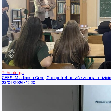
Tehnologija
CEES: Mladima u Crnoj Gori potrebno više znanja o rizicim
23/05/2026
•
12:20