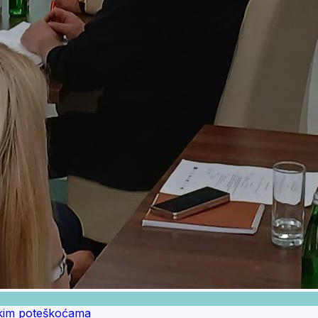
skim poteškoćama