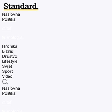
Naslovna
Politika
m:tel
tehnologija
Hronika
Biznis
Društvo
Lifestyle
Svijet
Sport
Video
Naslovna
Politika
m:tel
tehnologija