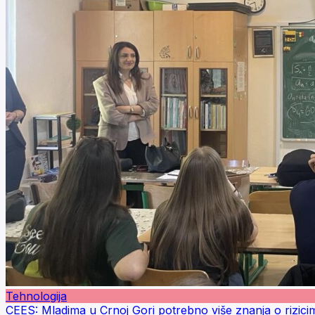
Tehnologija
CEES: Mladima u Crnoj Gori potrebno više znanja o rizicim