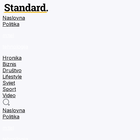
Naslovna
Politika
m:tel
tehnologija
Hronika
Biznis
Društvo
Lifestyle
Svijet
Sport
Video
Naslovna
Politika
m:tel
tehnologija