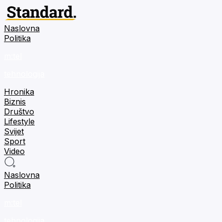
Naslovna
Politika
m:tel
tehnologija
Hronika
Biznis
Društvo
Lifestyle
Svijet
Sport
Video
Naslovna
Politika
m:tel
tehnologija