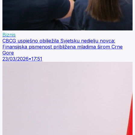
Biznis
CBCG uspješno obilježila Svjetsku nedjelju novca:
Finansijska pismenost približena mladima širom Crne
Gore
23/03/2026
•
17:51