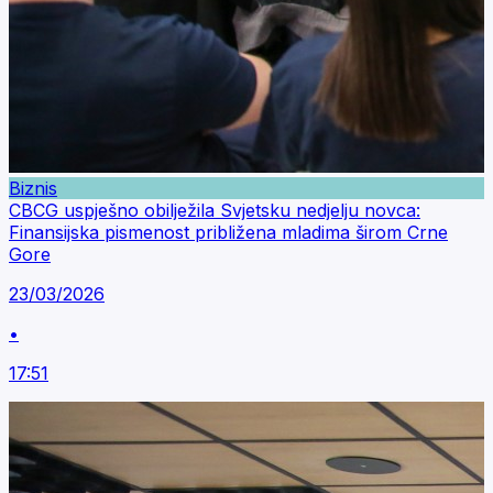
Biznis
CBCG uspješno obilježila Svjetsku nedjelju novca:
Finansijska pismenost približena mladima širom Crne
Gore
23/03/2026
•
17:51