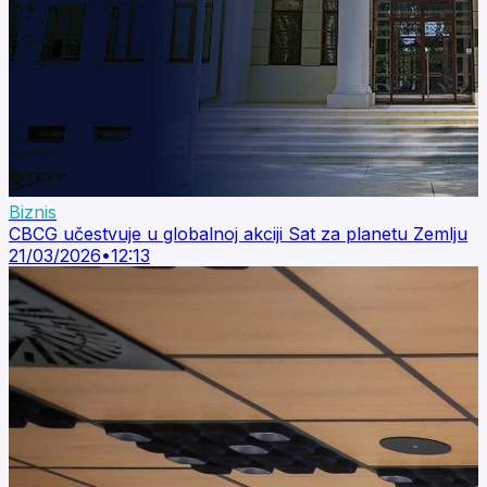
Biznis
CBCG učestvuje u globalnoj akciji Sat za planetu Zemlju
21/03/2026
•
12:13