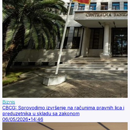
Biznis
CBCG: Sprovodimo izvršenje na računima pravnih lica i
preduzetnika u skladu sa zakonom
06/05/2026
•
14:46