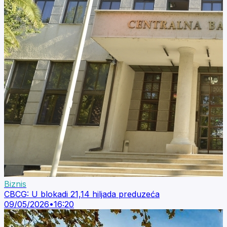
Biznis
CBCG: U blokadi 21,14 hiljada preduzeća
09/05/2026
•
16:20