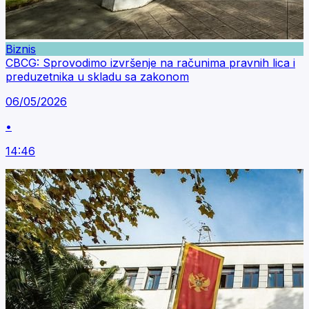
Biznis
CBCG: Sprovodimo izvršenje na računima pravnih lica i
preduzetnika u skladu sa zakonom
06/05/2026
•
14:46