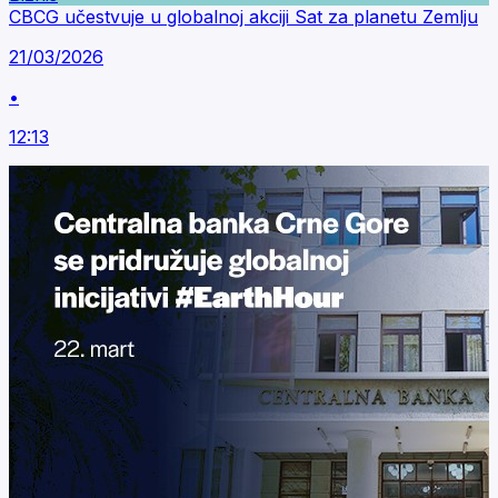
CBCG učestvuje u globalnoj akciji Sat za planetu Zemlju
21/03/2026
•
12:13