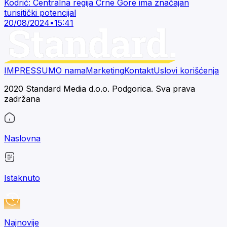
Kodrić: Centralna regija Crne Gore ima značajan
turisitički potencijal
20/08/2024
•
15:41
IMPRESSUM
O nama
Marketing
Kontakt
Uslovi korišćenja
2020 Standard Media d.o.o. Podgorica. Sva prava
zadržana
Naslovna
Istaknuto
Najnovije