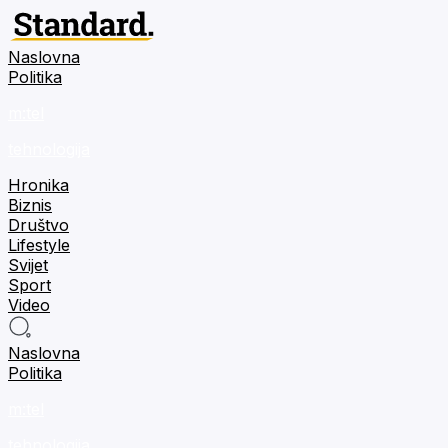
Naslovna
Politika
m:tel
tehnologija
Hronika
Biznis
Društvo
Lifestyle
Svijet
Sport
Video
Naslovna
Politika
m:tel
tehnologija