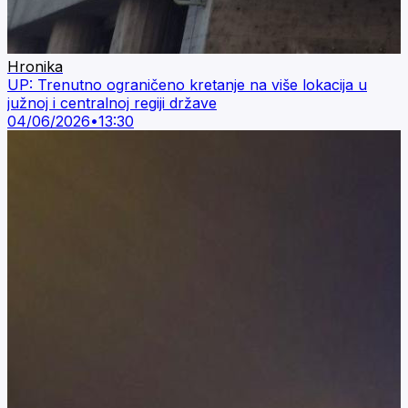
Hronika
UP: Trenutno ograničeno kretanje na više lokacija u
južnoj i centralnoj regiji države
04/06/2026
•
13:30