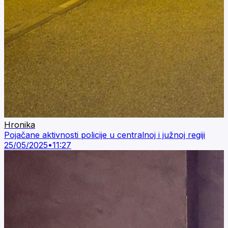
Hronika
Pojačane aktivnosti policije u centralnoj i južnoj regiji
25/05/2025
•
11:27