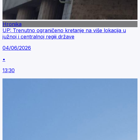
Hronika
UP: Trenutno ograničeno kretanje na više lokacija u
južnoj i centralnoj regiji države
04/06/2026
•
13:30