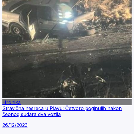
Hronika
Stravična nesreća u Plavu: Četvoro poginulih nakon
čeonog sudara dva vozila
26/12/2023