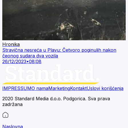
Hronika
Stravična nesreća u Plavu: Četvoro poginulih nakon
čeonog sudara dva vozila
26/12/2023
•
08:08
IMPRESSUM
O nama
Marketing
Kontakt
Uslovi korišćenja
2020 Standard Media d.o.o. Podgorica. Sva prava
zadržana
Naslovna