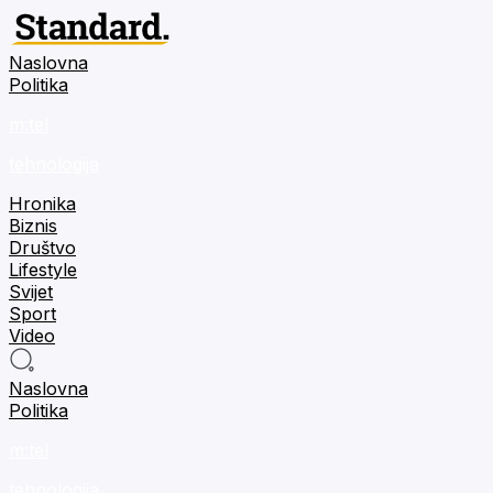
Naslovna
Politika
m:tel
tehnologija
Hronika
Biznis
Društvo
Lifestyle
Svijet
Sport
Video
Naslovna
Politika
m:tel
tehnologija