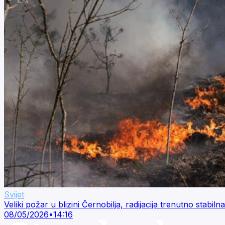
Svijet
Veliki požar u blizini Černobilja, radijacija trenutno stabilna
08/05/2026
•
14:16