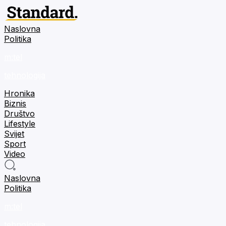
Naslovna
Politika
m:tel
tehnologija
Hronika
Biznis
Društvo
Lifestyle
Svijet
Sport
Video
Naslovna
Politika
m:tel
tehnologija