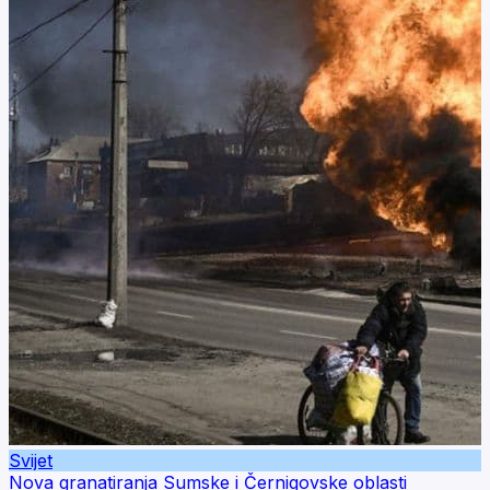
Svijet
Nova granatiranja Sumske i Černigovske oblasti