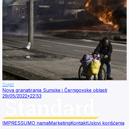
Svijet
Nova granatiranja Sumske i Černigovske oblasti
29/05/2022
•
22:53
IMPRESSUM
O nama
Marketing
Kontakt
Uslovi korišćenja