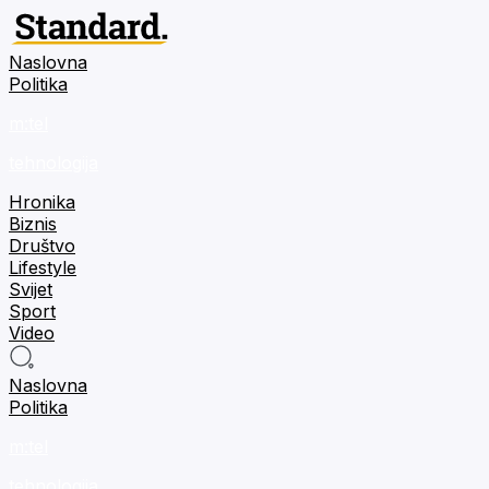
Naslovna
Politika
m:tel
tehnologija
Hronika
Biznis
Društvo
Lifestyle
Svijet
Sport
Video
Naslovna
Politika
m:tel
tehnologija