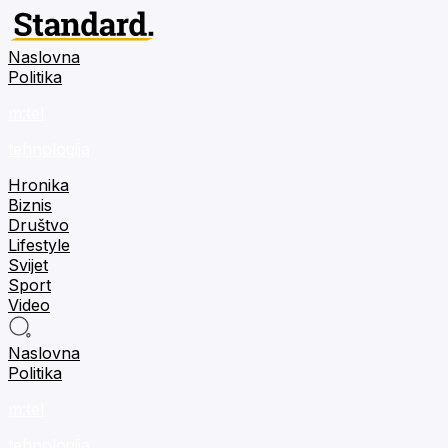
Naslovna
Politika
m:tel
tehnologija
Hronika
Biznis
Društvo
Lifestyle
Svijet
Sport
Video
Naslovna
Politika
m:tel
tehnologija