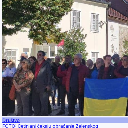
Društvo
FOTO: Cetinjani čekaju obraćanje Zelenskog