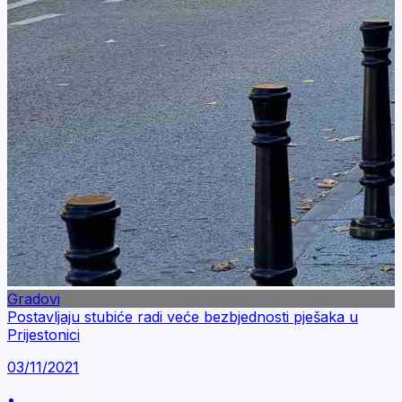
Gradovi
Postavljaju stubiće radi veće bezbjednosti pješaka u
Prijestonici
03/11/2021
•