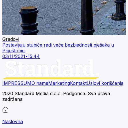
Gradovi
Postavljaju stubiće radi veće bezbjednosti pješaka u
Prijestonici
03/11/2021
•
15:44
IMPRESSUM
O nama
Marketing
Kontakt
Uslovi korišćenja
2020 Standard Media d.o.o. Podgorica. Sva prava
zadržana
Naslovna