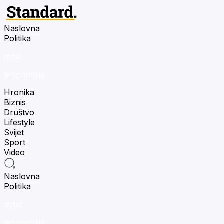
Naslovna
Politika
m:tel
tehnologija
Hronika
Biznis
Društvo
Lifestyle
Svijet
Sport
Video
Naslovna
Politika
m:tel
tehnologija