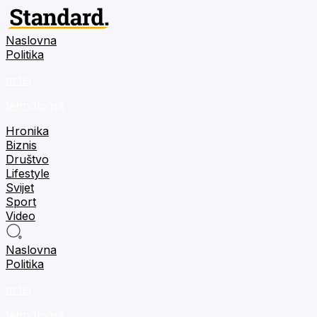
Naslovna
Politika
m:tel
tehnologija
Hronika
Biznis
Društvo
Lifestyle
Svijet
Sport
Video
Naslovna
Politika
m:tel
tehnologija