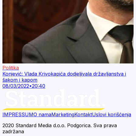
Politika
Konjević: Vlada Krivokapića dodjeljivala državljanstva i
šakom i kapom
08/03/2022
•
20:40
IMPRESSUM
O nama
Marketing
Kontakt
Uslovi korišćenja
2020 Standard Media d.o.o. Podgorica. Sva prava
zadržana