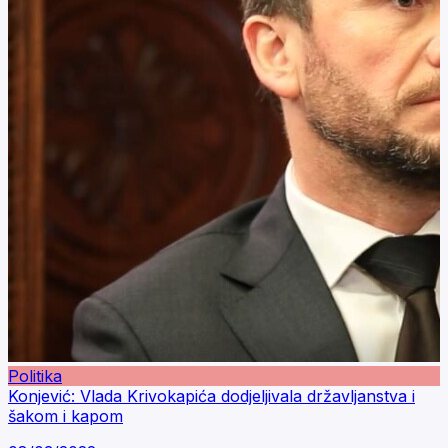
Politika
Konjević: Vlada Krivokapića dodjeljivala državljanstva i
šakom i kapom