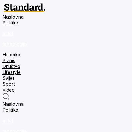
Naslovna
Politika
m:tel
tehnologija
Hronika
Biznis
Društvo
Lifestyle
Svijet
Sport
Video
Naslovna
Politika
m:tel
tehnologija