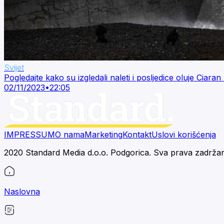
Svijet
Pogledajte kako su izgledali naleti i posljedice oluje Ciar
02/11/2023
•
22:05
IMPRESSUM
O nama
Marketing
Kontakt
Uslovi korišćenja
2020 Standard Media d.o.o. Podgorica. Sva prava zadrža
Naslovna