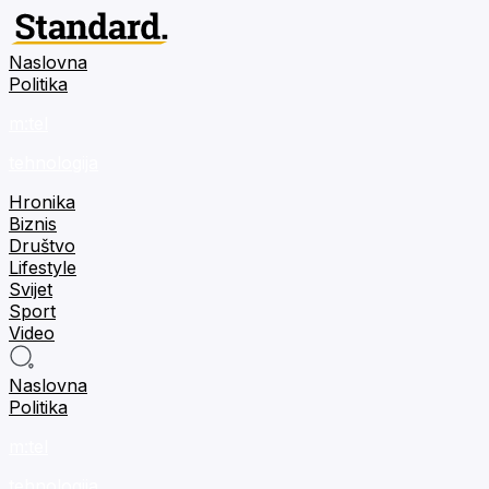
Naslovna
Politika
m:tel
tehnologija
Hronika
Biznis
Društvo
Lifestyle
Svijet
Sport
Video
Naslovna
Politika
m:tel
tehnologija