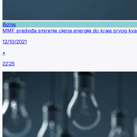
Biznis
MMF predviđa smirenje cijena energije do kraja prvog kva
12/10/2021
•
22:25