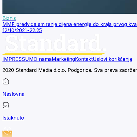
Biznis
MMF predviđa smirenje cijena energije do kraja prvog kva
12/10/2021
•
22:25
IMPRESSUM
O nama
Marketing
Kontakt
Uslovi korišćenja
2020 Standard Media d.o.o. Podgorica. Sva prava zadrža
Naslovna
Istaknuto