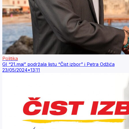
Politika
GI “21.maj” podržala listu “Čist izbor” i Petra Odžića
23/05/2024
•
13:11