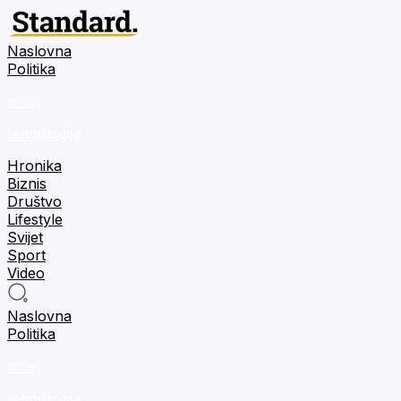
Naslovna
Politika
m:tel
tehnologija
Hronika
Biznis
Društvo
Lifestyle
Svijet
Sport
Video
Naslovna
Politika
m:tel
tehnologija