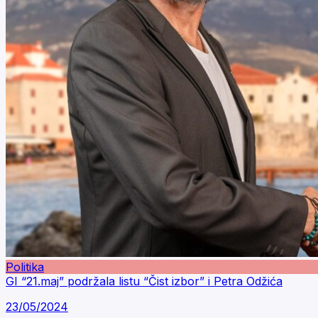
Politika
GI “21.maj” podržala listu “Čist izbor” i Petra Odžića
23/05/2024