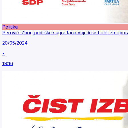
Politika
Perović: Zbog podrške sugrađana vrijedi se boriti za opo
20/05/2024
•
19:16