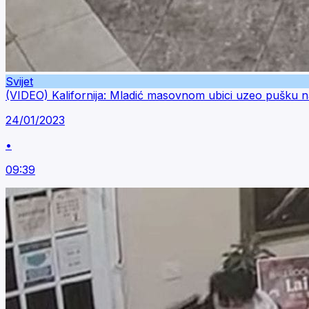
Svijet
(VIDEO) Kalifornija: Mladić masovnom ubici uzeo pušku 
24/01/2023
•
09:39