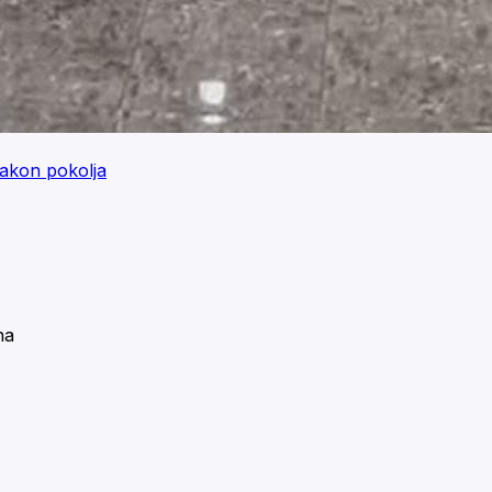
nakon pokolja
na