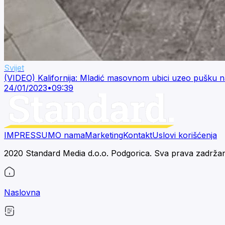
Svijet
(VIDEO) Kalifornija: Mladić masovnom ubici uzeo pušku 
24/01/2023
•
09:39
IMPRESSUM
O nama
Marketing
Kontakt
Uslovi korišćenja
2020 Standard Media d.o.o. Podgorica. Sva prava zadrža
Naslovna