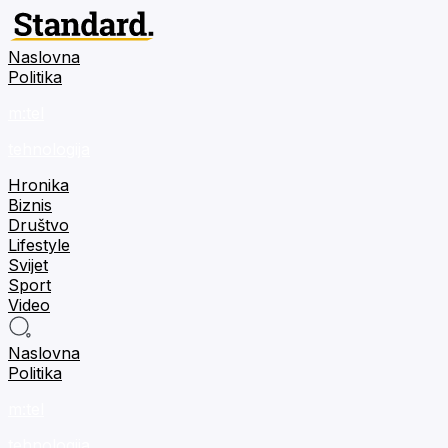
Naslovna
Politika
m:tel
tehnologija
Hronika
Biznis
Društvo
Lifestyle
Svijet
Sport
Video
Naslovna
Politika
m:tel
tehnologija