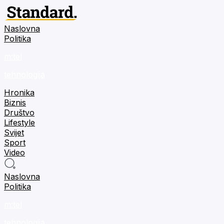
Naslovna
Politika
m:tel
tehnologija
Hronika
Biznis
Društvo
Lifestyle
Svijet
Sport
Video
Naslovna
Politika
m:tel
tehnologija