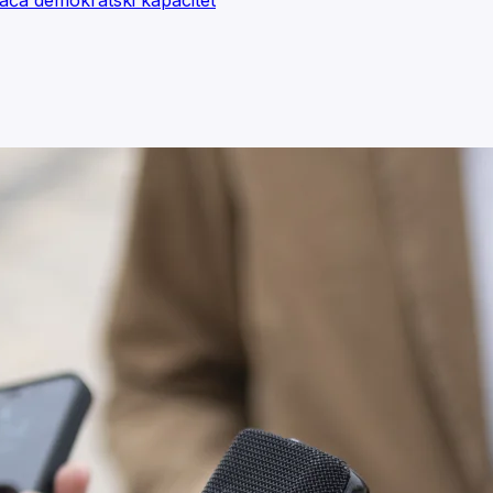
 jača demokratski kapacitet