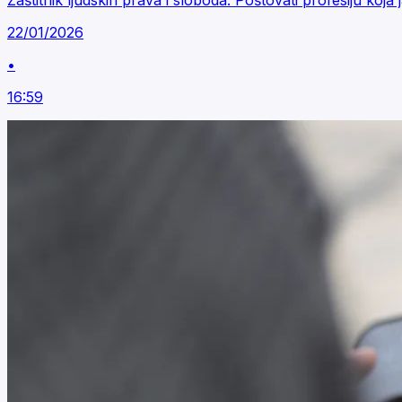
Zaštitnik ljudskih prava i sloboda: Poštovati profesiju koja
22/01/2026
•
16:59