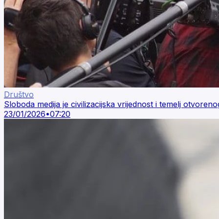
Društvo
Sloboda medija je civilizacijska vrijednost i temelj otvoren
23/01/2026
•
07:20