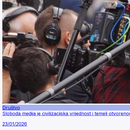
Društvo
Sloboda medija je civilizacijska vrijednost i temelj otvoren
23/01/2026