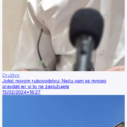
Društvo
Jokić novom rukovodstvu: Neću vam se mnogo
pravdati jer vi to ne zaslužujete
15/02/2024
•
18:27