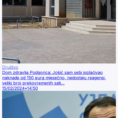
Društvo
Dom zdravlja Podgorica: Jokić sam sebi isplaćivao
naknade od 150 eura mjesečno, nedostaju reagensi,
veliki broj prekovremenih sati…
15/02/2024
•
14:50