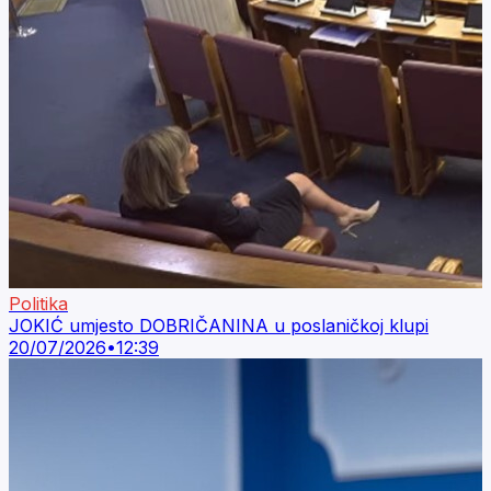
Politika
JOKIĆ umjesto DOBRIČANINA u poslaničkoj klupi
20/07/2026
•
12:39