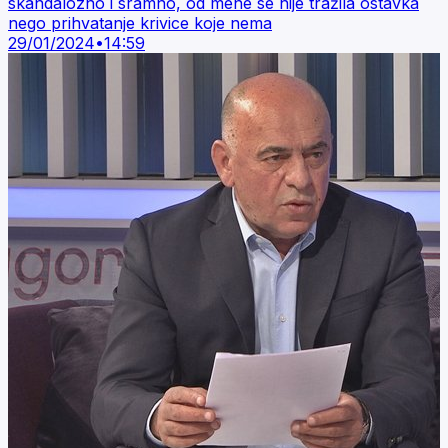
skandalozno i sramno, od mene se nije tražila ostavka
nego prihvatanje krivice koje nema
29/01/2024
•
14:59