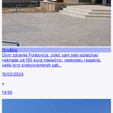
Društvo
Dom zdravlja Podgorica: Jokić sam sebi isplaćivao
naknade od 150 eura mjesečno, nedostaju reagensi,
veliki broj prekovremenih sati…
15/02/2024
•
14:50