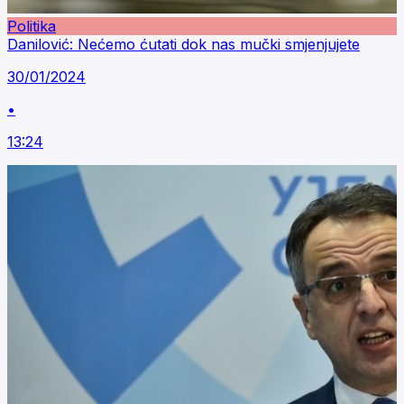
Politika
Danilović: Nećemo ćutati dok nas mučki smjenjujete
30/01/2024
•
13:24