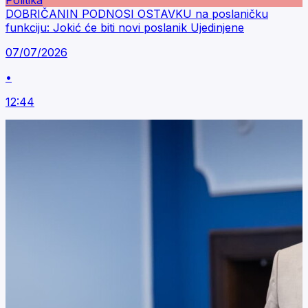
Politika
DOBRIČANIN PODNOSI OSTAVKU na poslaničku
funkciju: Jokić će biti novi poslanik Ujedinjene
07/07/2026
•
12:44