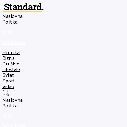
Naslovna
Politika
m:tel
tehnologija
Hronika
Biznis
Društvo
Lifestyle
Svijet
Sport
Video
Naslovna
Politika
m:tel
tehnologija