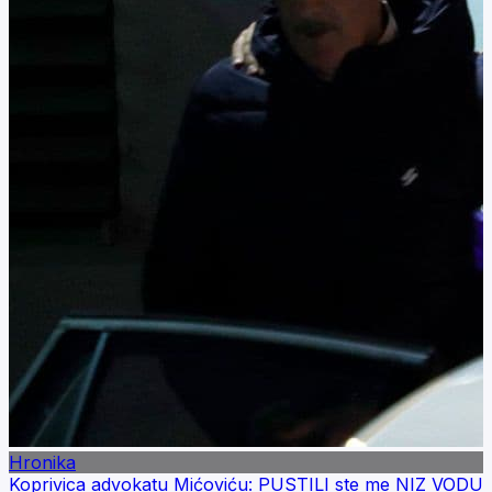
Hronika
Koprivica advokatu Mićoviću: PUSTILI ste me NIZ VODU