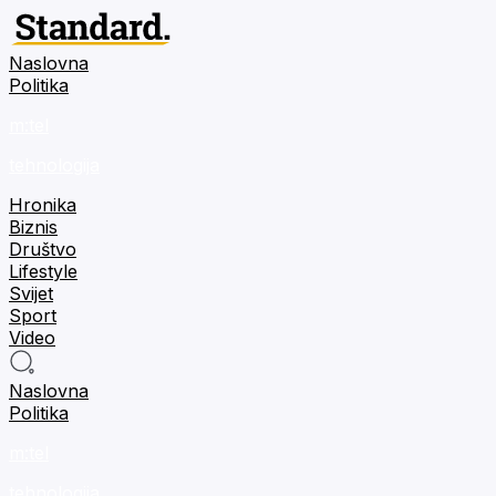
Naslovna
Politika
m:tel
tehnologija
Hronika
Biznis
Društvo
Lifestyle
Svijet
Sport
Video
Naslovna
Politika
m:tel
tehnologija