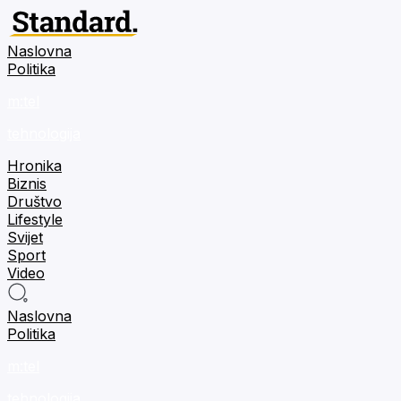
Naslovna
Politika
m:tel
tehnologija
Hronika
Biznis
Društvo
Lifestyle
Svijet
Sport
Video
Naslovna
Politika
m:tel
tehnologija