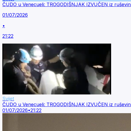
ČUDO u Venecueli: TROGODIŠNJAK IZVUČEN iz ruševi
01/07/2026
•
21:22
Svijet
ČUDO u Venecueli: TROGODIŠNJAK IZVUČEN iz ruševi
01/07/2026
•
21:22