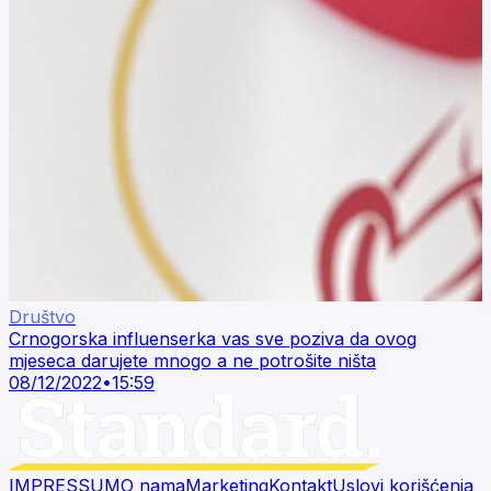
Društvo
Crnogorska influenserka vas sve poziva da ovog
mjeseca darujete mnogo a ne potrošite ništa
08/12/2022
•
15:59
IMPRESSUM
O nama
Marketing
Kontakt
Uslovi korišćenja