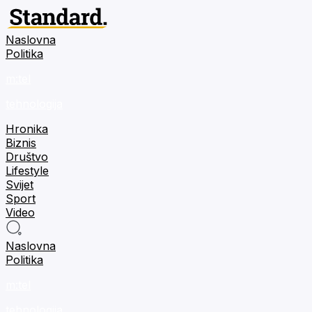
Naslovna
Politika
m:tel
tehnologija
Hronika
Biznis
Društvo
Lifestyle
Svijet
Sport
Video
Naslovna
Politika
m:tel
tehnologija