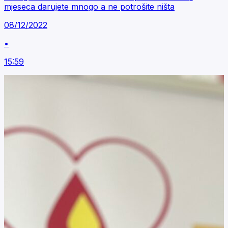
mjeseca darujete mnogo a ne potrošite ništa
08/12/2022
•
15:59