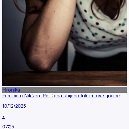
Hronika
Femicid u Nikšiću: Pet žena ubijeno tokom ove godine
10/12/2025
•
07:25