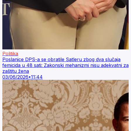
Politika
Poslanice DPS-a se obratile Satleru zbog dva slučaja
femicida u 48 sati: Zakonski mehanizmi nisu adekvatni za
zaštitu žena
03/06/2026
•
11:44