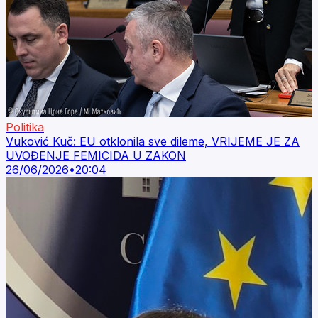
Politika
Vuković Kuč: EU otklonila sve dileme, VRIJEME JE ZA
UVOĐENJE FEMICIDA U ZAKON
26/06/2026
•
20:04