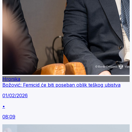
Hronika
Božović: Femicid će biti poseban oblik teškog ubistva
01/02/2026
•
08:09