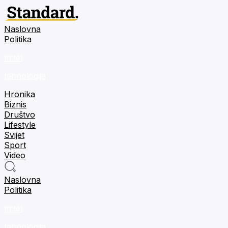
Naslovna
Politika
m:tel
tehnologija
Hronika
Biznis
Društvo
Lifestyle
Svijet
Sport
Video
Naslovna
Politika
m:tel
tehnologija