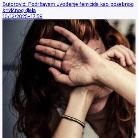
Butorović: Podržavam uvođenje femicida kao posebnog
krivičnog djela
10/12/2025
•
17:59