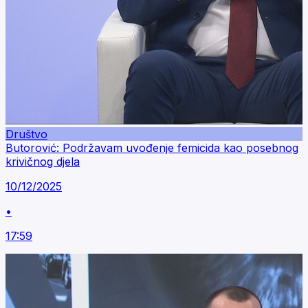
Društvo
Butorović: Podržavam uvođenje femicida kao posebnog
krivičnog djela
10/12/2025
•
17:59