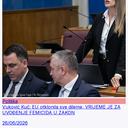
Politika
Vuković Kuč: EU otklonila sve dileme, VRIJEME JE ZA
UVOĐENJE FEMICIDA U ZAKON
26/06/2026