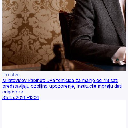
Društvo
Milatovićev kabinet: Dva femicida za manje od 48 sati
predstavljaju ozbiljno upozorenje, institucije moraju dati
odgovore
31/05/2026
•
13:31