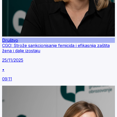
Društvo
CGO: Strože sankcionisanje femicida i efikasnija zaštita
žena i dalje izostaju
25/11/2025
•
09:11