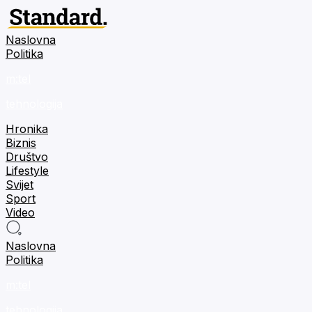
Naslovna
Politika
m:tel
tehnologija
Hronika
Biznis
Društvo
Lifestyle
Svijet
Sport
Video
Naslovna
Politika
m:tel
tehnologija