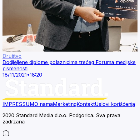
Društvo
Dodijeljene diplome polaznicima trećeg Foruma medijske
pismenosti
18/11/2021
•
18:20
IMPRESSUM
O nama
Marketing
Kontakt
Uslovi korišćenja
2020 Standard Media d.o.o. Podgorica. Sva prava
zadržana