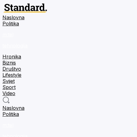
Naslovna
Politika
m:tel
tehnologija
Hronika
Biznis
Društvo
Lifestyle
Svijet
Sport
Video
Naslovna
Politika
m:tel
tehnologija