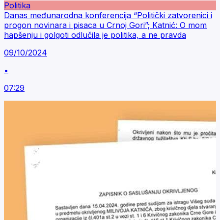
Politika
Danas međunarodna konferencija “Politički zatvorenici i
progon novinara i pisaca u Crnoj Gori”; Katnić: O mom
hapšenju i golgoti odlučila je politika, a ne pravda
09/10/2024
•
07:29