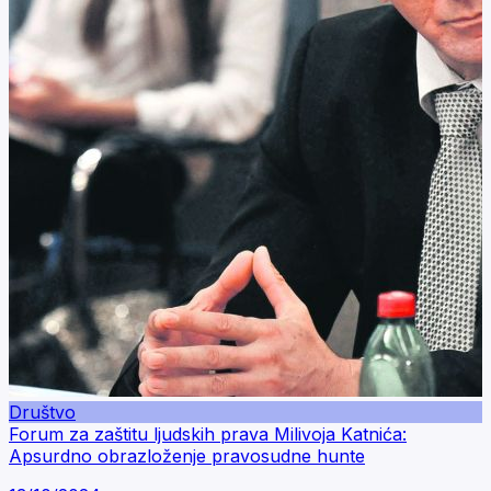
Društvo
Forum za zaštitu ljudskih prava Milivoja Katnića:
Apsurdno obrazloženje pravosudne hunte