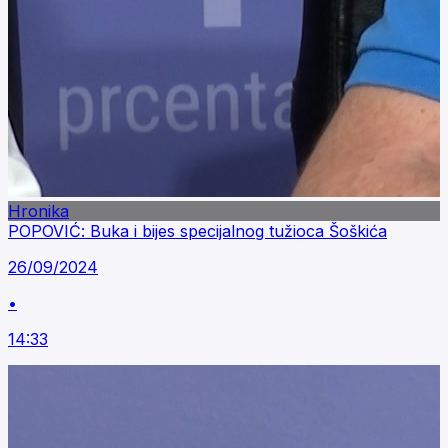
Hronika
POPOVIĆ: Buka i bijes specijalnog tužioca Šoškića
26/09/2024
•
14:33