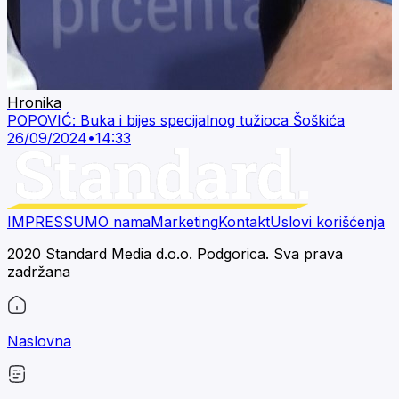
Hronika
POPOVIĆ: Buka i bijes specijalnog tužioca Šoškića
26/09/2024
•
14:33
IMPRESSUM
O nama
Marketing
Kontakt
Uslovi korišćenja
2020 Standard Media d.o.o. Podgorica. Sva prava
zadržana
Naslovna