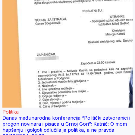
Politika
Danas međunarodna konferencija “Politički zatvorenici i
progon novinara i pisaca u Crnoj Gori”; Katnić: O mom
hapšenju i golgoti odlučila je politika, a ne pravda