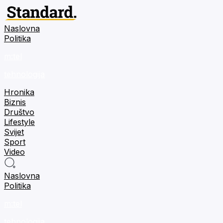
Naslovna
Politika
m:tel
tehnologija
Hronika
Biznis
Društvo
Lifestyle
Svijet
Sport
Video
Naslovna
Politika
m:tel
tehnologija