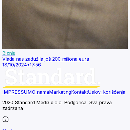
Biznis
Vlada nas zadužila još 200 miliona eura
18/10/2024
•
17:56
IMPRESSUM
O nama
Marketing
Kontakt
Uslovi korišćenja
2020 Standard Media d.o.o. Podgorica. Sva prava
zadržana