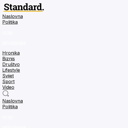
Naslovna
Politika
m:tel
tehnologija
Hronika
Biznis
Društvo
Lifestyle
Svijet
Sport
Video
Naslovna
Politika
m:tel
tehnologija