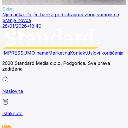
Svijet
Njemačka: Dojče banka pod istragom zbog sumnje na
pranje novca
28/01/2026
•
18:49
IMPRESSUM
O nama
Marketing
Kontakt
Uslovi korišćenja
2020 Standard Media d.o.o. Podgorica. Sva prava
zadržana
Naslovna
Istaknuto