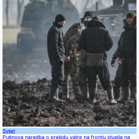
Svijet
Putinova naredba o prekidu vatre na frontu stupila na