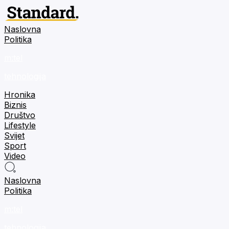
Naslovna
Politika
m:tel
tehnologija
Hronika
Biznis
Društvo
Lifestyle
Svijet
Sport
Video
Naslovna
Politika
m:tel
tehnologija