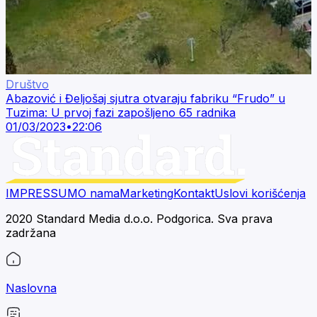
Društvo
Abazović i Đeljošaj sjutra otvaraju fabriku “Frudo” u
Tuzima: U prvoj fazi zapošljeno 65 radnika
01/03/2023
•
22:06
IMPRESSUM
O nama
Marketing
Kontakt
Uslovi korišćenja
2020 Standard Media d.o.o. Podgorica. Sva prava
zadržana
Naslovna