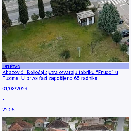
Društvo
Abazović i Đeljošaj sjutra otvaraju fabriku “Frudo” u
Tuzima: U prvoj fazi zapošljeno 65 radnika
01/03/2023
•
22:06