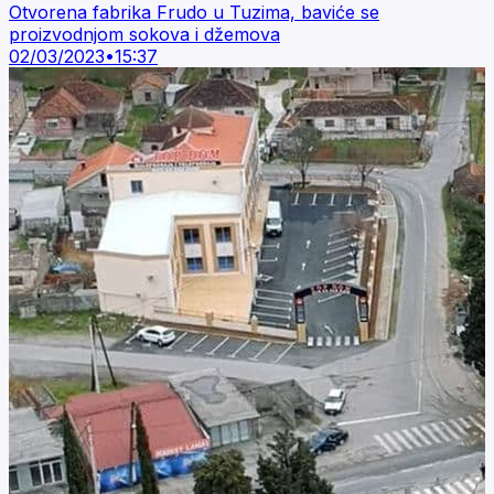
Otvorena fabrika Frudo u Tuzima, baviće se
proizvodnjom sokova i džemova
02/03/2023
•
15:37