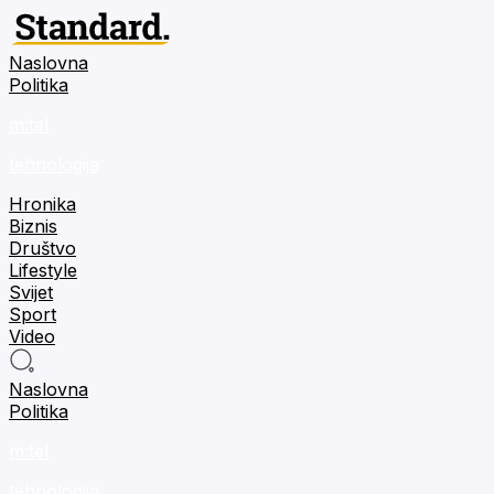
Naslovna
Politika
m:tel
tehnologija
Hronika
Biznis
Društvo
Lifestyle
Svijet
Sport
Video
Naslovna
Politika
m:tel
tehnologija