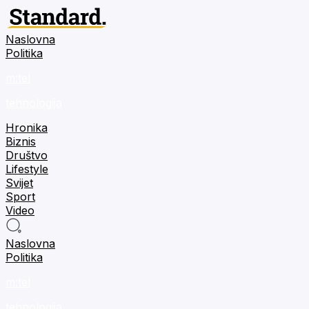
Naslovna
Politika
m:tel
tehnologija
Hronika
Biznis
Društvo
Lifestyle
Svijet
Sport
Video
Naslovna
Politika
m:tel
tehnologija