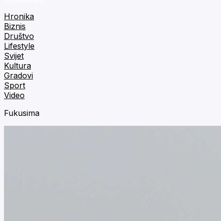
Hronika
Biznis
Društvo
Lifestyle
Svijet
Kultura
Gradovi
Sport
Video
Fukusima