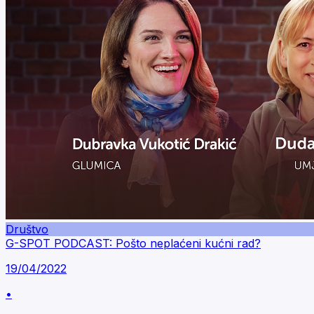
Društvo
G-SPOT PODCAST: Pošto neplaćeni kućni rad?
19/04/2022
•