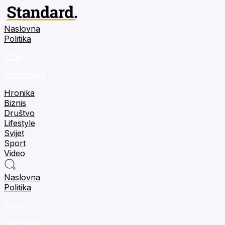
Naslovna
Politika
m:tel
tehnologija
Hronika
Biznis
Društvo
Lifestyle
Svijet
Sport
Video
Naslovna
Politika
m:tel
tehnologija