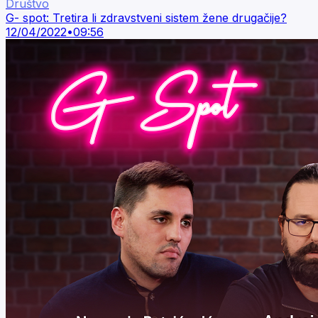
Društvo
G- spot: Tretira li zdravstveni sistem žene drugačije?
12/04/2022
•
09:56