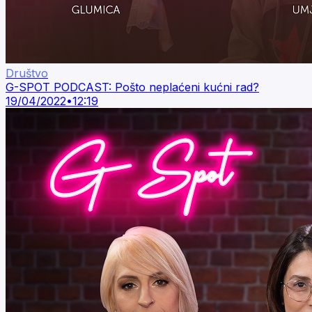
Društvo
G-SPOT PODCAST: Pošto neplaćeni kućni rad?
19/04/2022
•
12:19