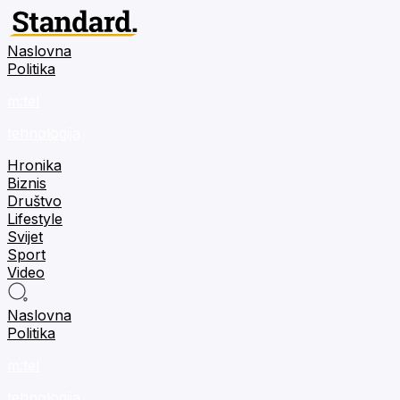
Naslovna
Politika
m:tel
tehnologija
Hronika
Biznis
Društvo
Lifestyle
Svijet
Sport
Video
Naslovna
Politika
m:tel
tehnologija