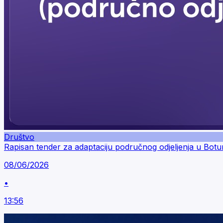
Društvo
Rapisan tender za adaptaciju područnog odjeljenja u Bot
08/06/2026
•
13:56