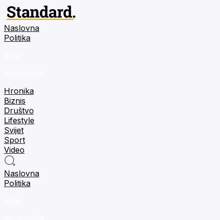
Naslovna
Politika
m:tel
tehnologija
Hronika
Biznis
Društvo
Lifestyle
Svijet
Sport
Video
Naslovna
Politika
m:tel
tehnologija