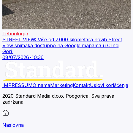
Tehnologija
STREET VIEW: Više od 7.000 kilometara novih Street
View snimaka dostupno na Google mapama u Crnoj
Gori
08/07/2026
•
10:36
IMPRESSUM
O nama
Marketing
Kontakt
Uslovi korišćenja
2020 Standard Media d.o.o. Podgorica. Sva prava
zadržana
Naslovna