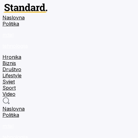
Naslovna
Politika
m:tel
tehnologija
Hronika
Biznis
Društvo
Lifestyle
Svijet
Sport
Video
Naslovna
Politika
m:tel
tehnologija