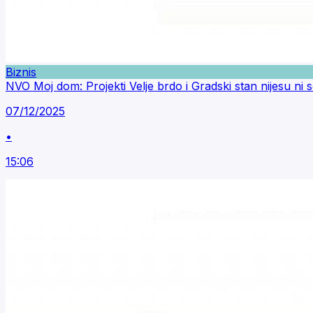
Biznis
NVO Moj dom: Projekti Velje brdo i Gradski stan nijesu ni soc
07/12/2025
•
15:06