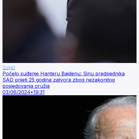
Svijet
Počelo suđenje Hanteru Bajdenu: Sinu predsjednika
SAD prijeti 25 godina zatvora zbog nezakonitog
posjedovanja oružja
03/06/2024
•
19:31