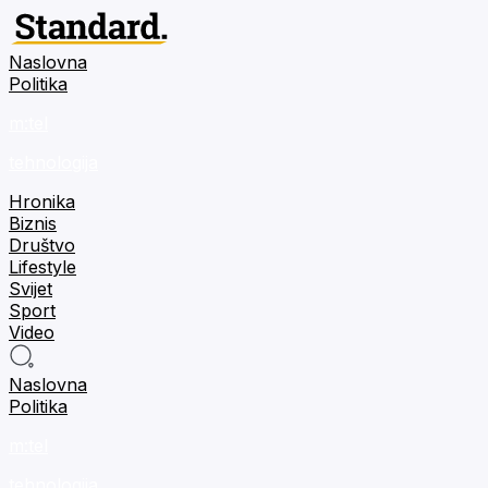
Naslovna
Politika
m:tel
tehnologija
Hronika
Biznis
Društvo
Lifestyle
Svijet
Sport
Video
Naslovna
Politika
m:tel
tehnologija