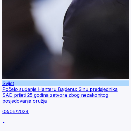
Svijet
Počelo suđenje Hanteru Bajdenu: Sinu predsjednika
SAD prijeti 25 godina zatvora zbog nezakonitog
posjedovanja oružja
03/06/2024
•