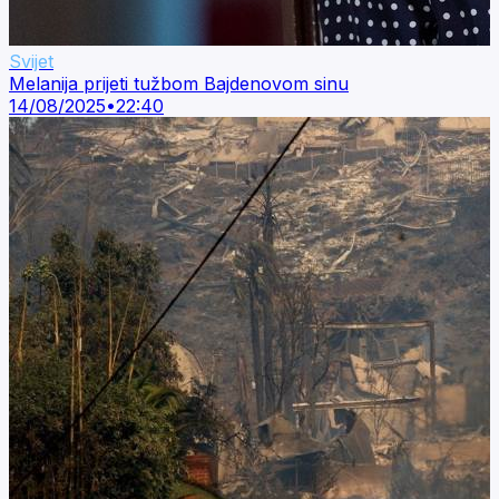
Svijet
Melanija prijeti tužbom Bajdenovom sinu
14/08/2025
•
22:40