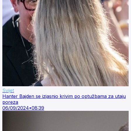
Svijet
Hanter Bajden se izjasnio krivim po optužbama za utaju
poreza
06/09/2024
•
08:39