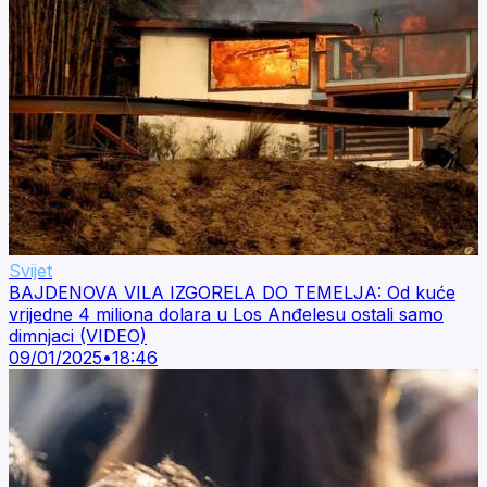
Svijet
BAJDENOVA VILA IZGORELA DO TEMELJA: Od kuće
vrijedne 4 miliona dolara u Los Anđelesu ostali samo
dimnjaci (VIDEO)
09/01/2025
•
18:46