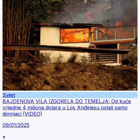
Svijet
BAJDENOVA VILA IZGORELA DO TEMELJA: Od kuće
vrijedne 4 miliona dolara u Los Anđelesu ostali samo
dimnjaci (VIDEO)
09/01/2025
•