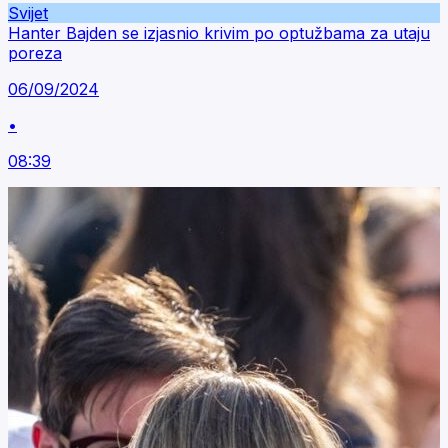
Svijet
Hanter Bajden se izjasnio krivim po optužbama za utaju
poreza
06/09/2024
•
08:39