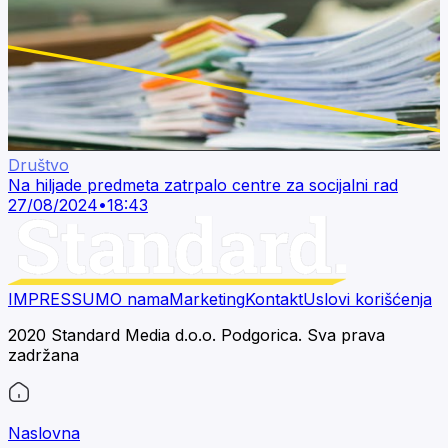
Društvo
Na hiljade predmeta zatrpalo centre za socijalni rad
27/08/2024
•
18:43
IMPRESSUM
O nama
Marketing
Kontakt
Uslovi korišćenja
2020 Standard Media d.o.o. Podgorica. Sva prava
zadržana
Naslovna