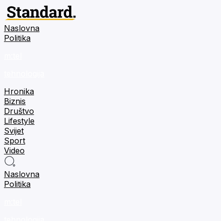
Naslovna
Politika
m:tel
tehnologija
Hronika
Biznis
Društvo
Lifestyle
Svijet
Sport
Video
Naslovna
Politika
m:tel
tehnologija